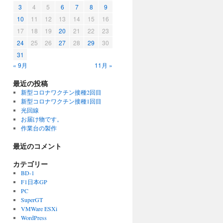
3
4
5
6
7
8
9
10
11
12
13
14
15
16
17
18
19
20
21
22
23
24
25
26
27
28
29
30
31
« 9月
11月 »
最近の投稿
新型コロナワクチン接種2回目
新型コロナワクチン接種1回目
光回線
お届け物です。
作業台の製作
最近のコメント
カテゴリー
BD-1
F1日本GP
PC
SuperGT
VMWare ESXi
WordPress