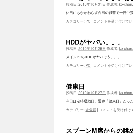
投稿日:
2010年10月31日
作成者:
ko-chan
ツ
休日にもかかわらず台風の影響で一日中
へ
HDD
カテゴリー:
PC
|
コメントを受け付けてい
が
ス
ヤ
バ
HDDがヤバい。。。
い。。。
キ
修
投稿日:
2010年10月29日
作成者:
ko-chan
復
ッ
メインPCのHDDがヤバそう。。。
編
は
HDD
プ
カテゴリー:
PC
|
コメントを受け付けてい
が
ヤ
バ
健康日
い。。。
は
投稿日:
2010年10月27日
作成者:
ko-chan
今日は定時退勤日、通称「健康日」だっ
健
カテゴリー:
未分類
|
コメントを受け付け
康
日
は
スプーンM席からの眺