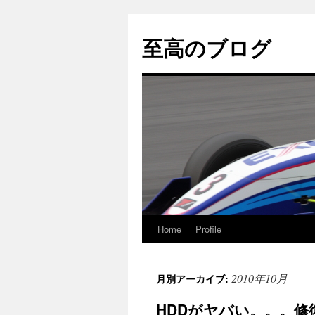
至高のブログ
Home
Profile
コ
ン
2010年10月
月別アーカイブ:
テ
HDDがヤバい。。。修
ン