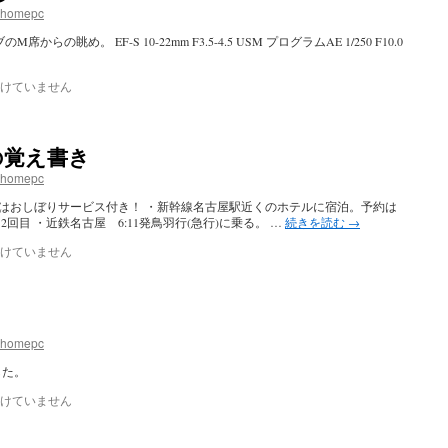
.homepc
眺め。 EF-S 10-22mm F3.5-4.5 USM プログラムAE 1/250 F10.0
けていません
戦の覚え書き
.homepc
ーン車はおしぼりサービス付き！ ・新幹線名古屋駅近くのホテルに宿泊。予約は
目／2回目 ・近鉄名古屋 6:11発鳥羽行(急行)に乗る。 …
続きを読む
→
けていません
.homepc
した。
けていません