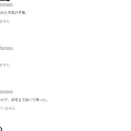
.homepc
荒れた天気の予報。
ません
.homepc
ません
.homepc
たので、自宅まで歩いて帰った。
ていません
め