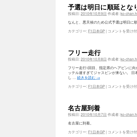
GP
予選は明日に順延とな
き
決
は
勝
投稿日:
2010年10月9日
作成者:
ko-chan.
は
なんと、悪天候のため公式予選は明日に
予
カテゴリー:
F1日本GP
|
コメントを受け付
選
は
明
フリー走行
日
に
投稿日:
2010年10月8日
作成者:
ko-chan.
順
フリー走行1回目、指定席のヘアピンに向
延
ッテル速すぎてジャスピンが来ない。 日
と
し …
続きを読む
→
な
り
フ
カテゴリー:
F1日本GP
|
コメントを受け付
ま
リ
し
ー
た
走
名古屋到着
は
行
は
投稿日:
2010年10月7日
作成者:
ko-chan.
名古屋に到着。
名
カテゴリー:
F1日本GP
|
コメントを受け付
古