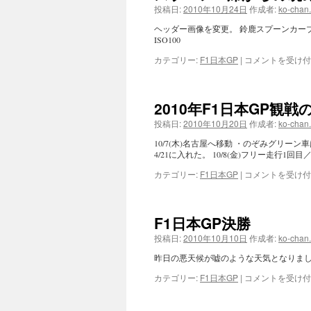
投稿日:
2010年10月24日
作成者:
ko-chan
ヘッダー画像を変更。 鈴鹿スプーンカーブのM席からの
ISO100
ス
カテゴリー:
F1日本GP
|
コメントを受け付
プ
ー
ン
2010年F1日本GP観
M
席
投稿日:
2010年10月20日
作成者:
ko-chan
か
10/7(木)名古屋へ移動 ・のぞみグリ
ら
4/21に入れた。 10/8(金)フリー走行1回
の
眺
2010
カテゴリー:
F1日本GP
|
コメントを受け付
め
年
は
F1
日
F1日本GP決勝
本
GP
投稿日:
2010年10月10日
作成者:
ko-chan
観
昨日の悪天候が嘘のような天気となりま
戦
の
F1
カテゴリー:
F1日本GP
|
コメントを受け付
覚
日
え
本
書