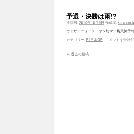
屋
到
予選・決勝は雨!?
着
は
投稿日:
2010年10月6日
作成者:
ko-chan.
ウェザーニュース、ヤン坊マー坊天気予報
予
カテゴリー:
F1日本GP
|
コメントを受け付
選・
決
←
過去の投稿
勝
は
雨!?
は