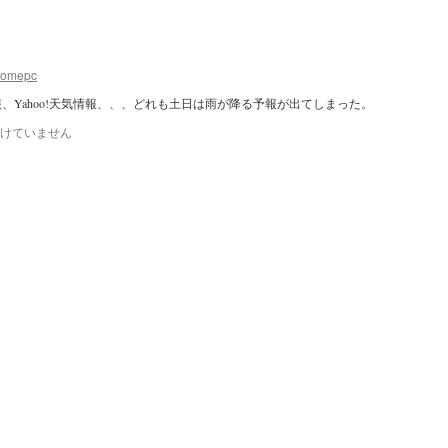
homepc
、Yahoo!天気情報、、、どれも土日は雨が降る予報が出てしまった。
けていません