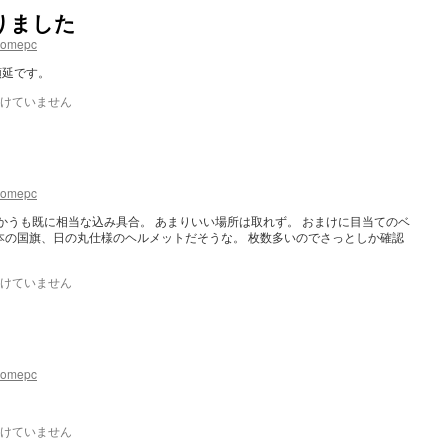
りました
homepc
順延です。
けていません
homepc
かうも既に相当な込み具合。 あまりいい場所は取れず。 おまけに目当てのベ
本の国旗、日の丸仕様のヘルメットだそうな。 枚数多いのでさっとしか確認
けていません
homepc
けていません