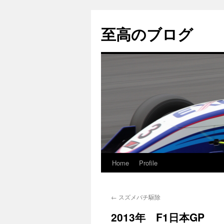
至高のブログ
Home
Profile
コ
ン
←
スズメバチ駆除
テ
2013年 F1日本GP
ン