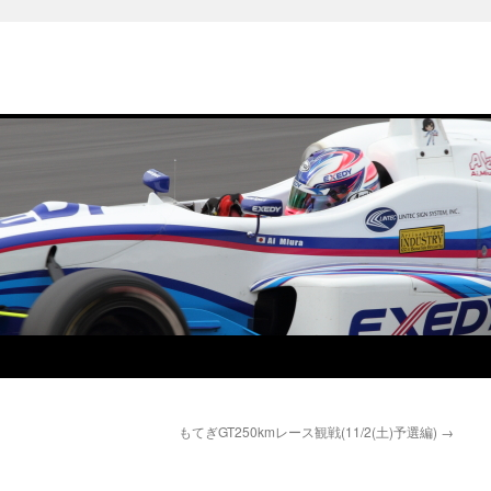
もてぎGT250kmレース観戦(11/2(土)予選編)
→