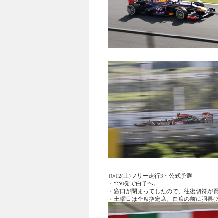
10/12(土)フリー走行3・公式予選
・5:50発で白子へ。
・窓口が閉まってしたので、往復切符が
・土曜日は全席指定席。自席の前に胴長(