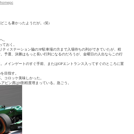
.homepc
どこも暑かったようだが。(笑)
子へ。
っておく。
リティステーション脇の3P駐車場の方まで入場待ちの列ができていたが、程
す。予選、決勝はもっと長い行列になるのだろうが、金曜日の人出ならこの行
に。メインゲートのすぐ手前、またはGPエントランス入ってすぐのところに置
)を目指す。
杯。コロッケ美味しかった。
にヘアピン席は8割程度埋まっている。急ごう。