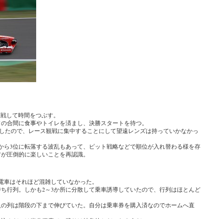
観戦して時間をつぶす。
ドの合間に食事やトイレを済まし、決勝スタートを待つ。
明したので、レース観戦に集中することにして望遠レンズは持っていかなかっ
から3位に転落する波乱もあって、ピット戦略などで順位が入れ替わる様を存
方が圧倒的に楽しいことを再認識。
電車はそれほど混雑していなかった。
待ち行列。しかも2～3か所に分散して乗車誘導していたので、行列はほとんど
入の列は階段の下まで伸びていた。自分は乗車券を購入済なのでホームへ直