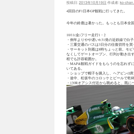
投稿日:
2013年10月19日
作成者:
ko-chan
ツ
4回目のF1日本GP観戦に行ってきた。
へ
今年の鈴鹿は暑かった。もっとも日本全国
ス
10/11(金)フリー走行1・2
・例年よりやや遅い6:31発の近鉄線で白
キ
・三重交通のバスは3日分の往復切符を買
・サーキット到着は8時ちょっと前。モビ
なくしてゲートオープン、行列が動き出
ッ
程でも許容範囲か。
・MAP&観戦ガイドをもらうのを忘れず
プ
いてある。
・ショップで帽子を購入し、ヘアピン(I席
・途中、松坂牛のコロッケとビールで乾
・130Rオアシス付近から眺めると、既