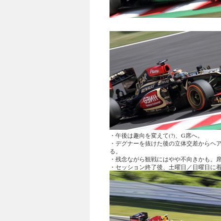
・午後は趣向を変えて(?)、G席へ。
・デグナーを抜けた後の立体交差からヘア
る。
・残念ながら観戦にはやや不向きかも。席
・セッション終了後、土曜日／日曜日に着