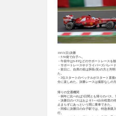
10/13(日)決勝
・5:50発で白子へ。
・午前中はS-FJなどのサポートレースを
・サポートレースやドライバーズパレー
・前日に、自席の前は胴長(笑)の方と判
た。
・2位スタートのベッテルがスタート直後
分に楽しめた。決勝レースは撮影なしの
帰りの交通機関
・例年に比べれば3日間とも帰りのバス、
・決勝日のバスはおよそ3～4台分程度の
止まらずにあっという間に乗車できた。
・同様に決勝日の白子駅では、特急券購
行。