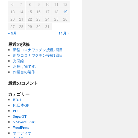
6
7
8
9
10
11
12
13
14
15
16
17
18
19
20
21
22
23
24
25
26
27
28
29
30
31
« 9月
11月 »
最近の投稿
新型コロナワクチン接種2回目
新型コロナワクチン接種1回目
光回線
お届け物です。
作業台の製作
最近のコメント
カテゴリー
BD-1
F1日本GP
PC
SuperGT
VMWare ESXi
WordPress
オーディオ